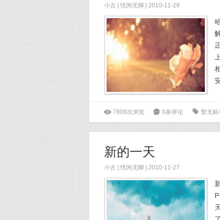
小古
|
忧闲无聊
| 2010-11-29
ė
7809次浏览
6
0条评论
0
暂无标
新的一天
小古
|
忧闲无聊
| 2010-11-27
P