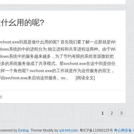
底是做什幺用的呢?
svchost.exe到底是做什幺用的呢? 首先我们要了解一点那就是Wi
ndows系统的中的进程分为:独立进程和共享进程这两种。由于Wi
ndows系统中的服务越来越多，为了节约有限的系统资源微软把
很多的系统服务做成了共享模式。那svchost.exe在这中间是担任
怎样一个角色呢? svchost.exe的工作就是作为这些服务的宿主，
由svchost.exe来启动这些服务。sv...
[
阅读全文
]
签
1
2
3
Powered by
Emlog
. Theme Modify by
azt-lmt.com
. 粤ICP备11068125号
粤公网安备 44