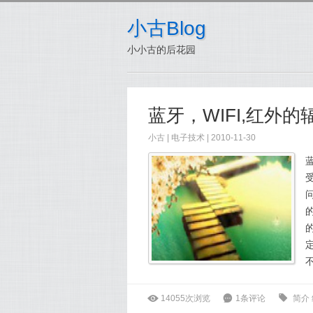
小古Blog
小小古的后花园
蓝牙，WIFI,红外
小古
|
电子技术
| 2010-11-30
不
ė
14055次浏览
6
1条评论
0
简介