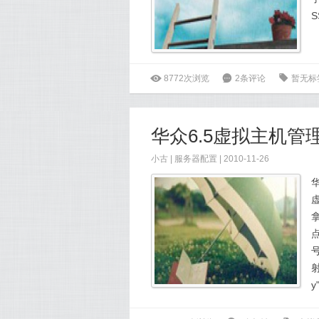
ė
8772次浏览
6
2条评论
0
暂无标
华众6.5虚拟主机管
小古
|
服务器配置
| 2010-11-26
华
y"