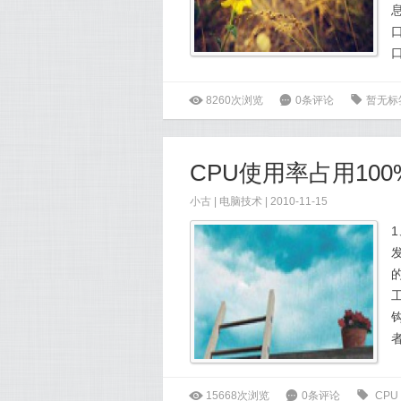
ė
8260次浏览
6
0条评论
0
暂无标
CPU使用率占用10
小古
|
电脑技术
| 2010-11-15
ė
15668次浏览
6
0条评论
0
CPU