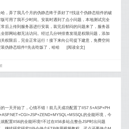
哈哈，弄了我几个月的伪静态终于弄好了!!找这个伪静态组件的破
解版可用了我不少时间。安装时遇到了点小问题，本地测试完全
正常后上传到服务器进行安装，装完后郁闷的问题来了，服务器
上全部网站都无法访问。经过几分钟排查发现是权限问题，添加
相关权限后，完全正常运行！接下来向公司提下建意，免费空间
安装伪静态组件!!先去吃饭了，哈哈
[
阅读全文
]
签
新的一天开始了，心情不错！前几天成功配置了IIS7.5+ASP+PH
+ASP.NET+CGI+JSP+ZEND+MYSQL+MSSQL的全能环境，今
天就配置IIS6的全能环境!!不过在IIS6多站点整合JSP时出问题
了，继续研究研究!!待会做个FTP使用视频教程，迟点还要做个M