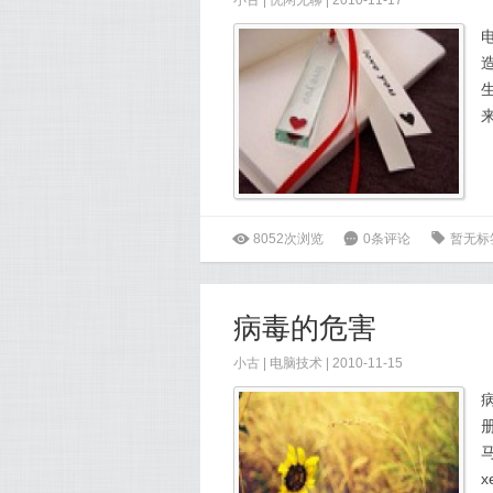
小古
|
忧闲无聊
| 2010-11-17
ė
8052次浏览
6
0条评论
0
暂无标
病毒的危害
小古
|
电脑技术
| 2010-11-15