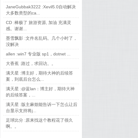
JaneGubbak3222 :
Xevil5.0自动解决
大多数类型的ca...
CD :
棒极了 旅游资源, 加油 充满灵
感。谢谢...
墨雪飘影 :
文件名乱码。几个小时了，
没解决
allen :
win7 专业版 sp1，dotnet ...
大香蕉 :
路过，求回访。。
满天星 :
博主好，期待大神的后续答
案，到底后台怎么...
满天星 :
@蓝lan：博主好，期待大神
的后续答案，...
满天星 :
版主麻烦能告诉一下怎么让后
台显示支持将j...
足球比分 :
原来找这个教程花了很久
啊。。