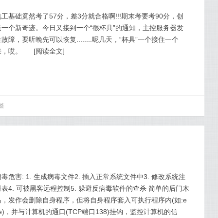
电工基础竟然考了57分，差3分就合格啊!!!期末考要考90分，创
造一个新奇迹。今日又接到一个“很杯具”的通知，主控服务器发
生故障，要听晚先可以恢复........呢几天，“杯具”一个接住一个
来，哎。
[
阅读全文
]
签
病毒危害: 1. 生成病毒文件2. 插入正常系统文件中3. 修改系统注
册表4. 可被黑客远程控制5. 躲避反病毒软件的查杀 简单的后门木
马，发作会删除自身程序，但将自身程序套入可执行程序内(如:e
xe)，并与计算机的通口(TCP端口138)挂钩，监控计算机的信