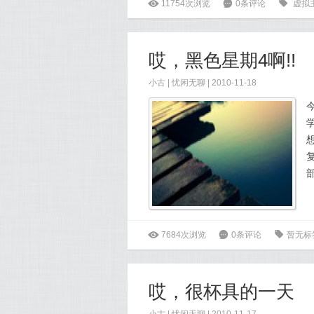
ė
11754次浏览
6
0条评论
0
虚拟
哎，黑色星期4啊!!
小古
|
忧闲无聊
| 2010-11-18
ė
7684次浏览
6
0条评论
0
暂无标
哎，很杯具的一天