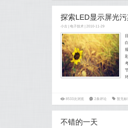
探索LED显示屏光
小古
|
电子技术
| 2010-11-29
ė
8533次浏览
6
2条评论
0
暂无标
不错的一天