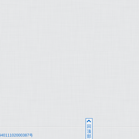
Ɣ
回
顶
011102000387号
部