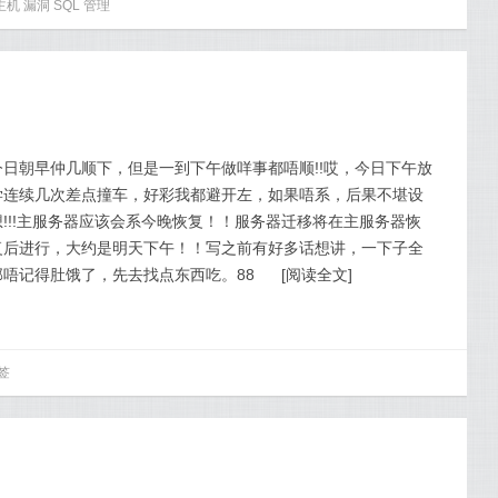
主机
漏洞
SQL
管理
今日朝早仲几顺下，但是一到下午做咩事都唔顺!!哎，今日下午放
学连续几次差点撞车，好彩我都避开左，如果唔系，后果不堪设
想!!!主服务器应该会系今晚恢复！！服务器迁移将在主服务器恢
复后进行，大约是明天下午！！写之前有好多话想讲，一下子全
部唔记得肚饿了，先去找点东西吃。88
[
阅读全文
]
签