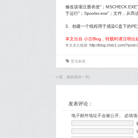
修改该项注册表使"；MSCHECK.EX
于运行"；Spoolsv.exe"；文件，
3、创建一个线程用于感染C盘下的PE文件
本文出自 小古Blog，转载时请注明
本文永久链接:
http://blog.chdz1.com/?post=
0
暂无标签
«
哎，很杯具的一天
|
发表评论：
电子邮件地址不会被公开。 必填项