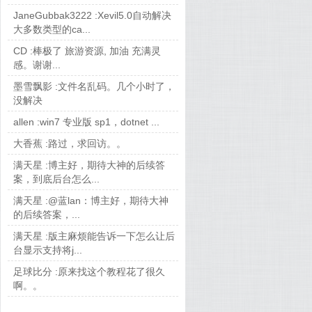
JaneGubbak3222 :
Xevil5.0自动解决
大多数类型的ca...
CD :
棒极了 旅游资源, 加油 充满灵
感。谢谢...
墨雪飘影 :
文件名乱码。几个小时了，
没解决
allen :
win7 专业版 sp1，dotnet ...
大香蕉 :
路过，求回访。。
满天星 :
博主好，期待大神的后续答
案，到底后台怎么...
满天星 :
@蓝lan：博主好，期待大神
的后续答案，...
满天星 :
版主麻烦能告诉一下怎么让后
台显示支持将j...
足球比分 :
原来找这个教程花了很久
啊。。