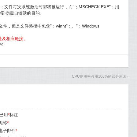
E"；文件每次系统激活时都将被运行，而"；MSCHECK.EXE"；用
从而达到病毒自激活的目的。
，但是文件路径中包含"；winnt"；、"；Windows
出处及相应链接。
29
CPU使用率占用100%的部分原因
»
已用
*
标注
昵称
*
电子邮件
*