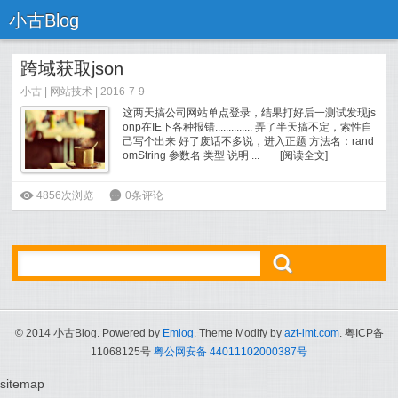
小古Blog
跨域获取json
小古
|
网站技术
| 2016-7-9
这两天搞公司网站单点登录，结果打好后一测试发现js
onp在IE下各种报错.............. 弄了半天搞不定，索性自
己写个出来 好了废话不多说，进入正题 方法名：rand
omString 参数名 类型 说明 ...
[
阅读全文
]
ė
4856次浏览
6
0条评论
ő
© 2014 小古Blog. Powered by
Emlog
. Theme Modify by
azt-lmt.com
. 粤ICP备
11068125号
粤公网安备 44011102000387号
sitemap