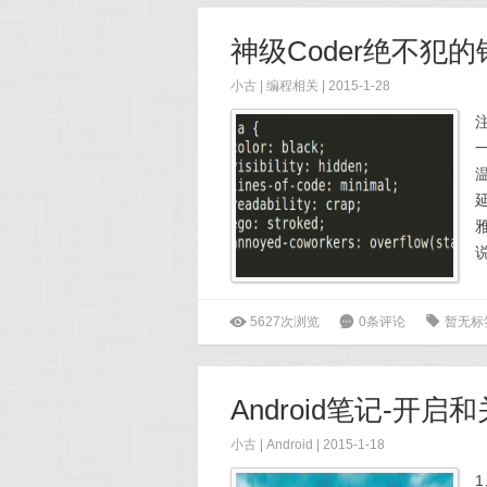
神级Coder绝不犯
小古
|
编程相关
| 2015-1-28
雅
ė
5627次浏览
6
0条评论
0
暂无标
Android笔记-开启
小古
|
Android
| 2015-1-18
1