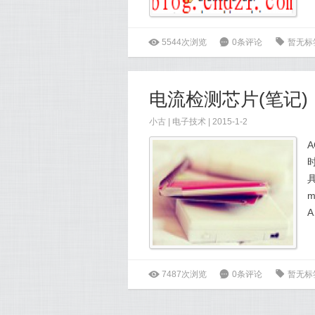
ė
5544次浏览
6
0条评论
0
暂无标
电流检测芯片(笔记)
小古
|
电子技术
| 2015-1-2
A
时
m
ė
7487次浏览
6
0条评论
0
暂无标