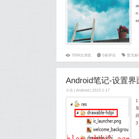
a
n
e
ė
7899次浏览
6
0条评论
0
暂无标
Android笔记-设置
小古
|
Android
| 2015-1-17
1
加
此