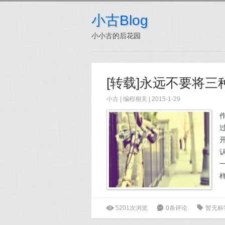
小古Blog
小小古的后花园
[转载]永远不要将
小古
|
编程相关
| 2015-1-29
作
ė
5201次浏览
6
0条评论
0
暂无标