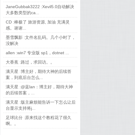
JaneGubbak3222 :
Xevil5.0自动解决
大多数类型的ca...
CD :
棒极了 旅游资源, 加油 充满灵
感。谢谢...
墨雪飘影 :
文件名乱码。几个小时了，
没解决
allen :
win7 专业版 sp1，dotnet ...
大香蕉 :
路过，求回访。。
满天星 :
博主好，期待大神的后续答
案，到底后台怎么...
满天星 :
@蓝lan：博主好，期待大神
的后续答案，...
满天星 :
版主麻烦能告诉一下怎么让后
台显示支持将j...
足球比分 :
原来找这个教程花了很久
啊。。