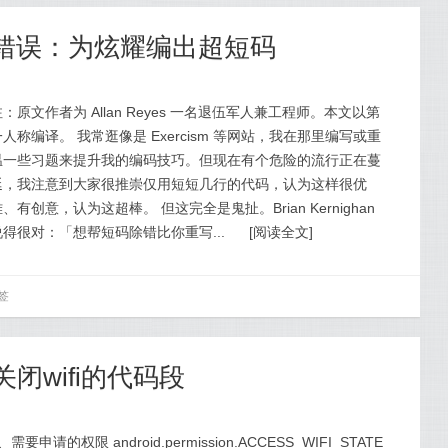
的错误：为炫耀编出超短码
注：原文作者为 Allan Reyes 一名退伍军人兼工程师。本文以第
一人称编译。 我常逛像是 Exercism 等网站，我在那里编写或重
温一些习题来提升我的编码技巧。但现在有个危险的流行正在蔓
延，我注意到大家很推崇仅用短短几行的代码，认为这样很优
、有创意，认为这超棒。 但这完全是鬼扯。Brian Kernighan
说得很对：「想帮短码除错比你重写...
[
阅读全文
]
签
和关闭wifi的代码段
、需要申请的权限 android.permission.ACCESS_WIFI_STATE