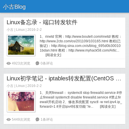
小古Blog
Linux备忘录 - 端口转发软件
小古
|
Linux
| 2016-2-2
1、rinetd 官网：http://www.boutell.com/rinetd/ 教程：
http://www.2cto.com/os/201109/103165.html 教程(已
验证)：http://blog.sina.com.cn/s/blog_695d0b30010
1bdan.html 教程：http://www.myhack58.com/Artic...
[
阅读全文
]
ė
4923次浏览
6
0条评论
Linux初学笔记 - iptables转发配置(CentOS 7.0)
小古
|
Linux
| 2016-2-2
1、关闭firewall： systemctl stop firewalld.service #停
止firewall systemctl disable firewalld.service #禁止fir
ewall开机启动 2、修改系统配置 sysctl -w net.ipv4.ip_
forward=1 #开启ipv4转发功能 “/e...
[
阅读全文
]
ė
5449次浏览
6
1条评论