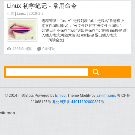
Linux 初学笔记 - 常用命令
小古
|
Linux
| 2016-2-2
进程管理： “ps -A” 进程列表 “pkill 进程名”杀进程 文
本文件编辑器(vi)： “vi 文件路径”打开文件并编辑 “:
q!”退出但不保存 “:wq!”退出并保存 “:d”删除 ins按键 进
入插入模式(可随意编辑) esc按键 退出插入模式 ...
[
阅读全文
]
ė
4886次浏览
6
0条评论
ő
© 2014 小古Blog. Powered by
Emlog
. Theme Modify by
azt-lmt.com
. 粤ICP备
11068125号
粤公网安备 44011102000387号
sitemap