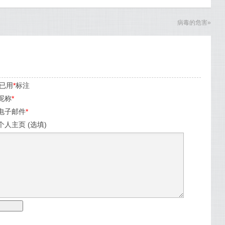
病毒的危害
»
已用
*
标注
昵称
*
电子邮件
*
个人主页 (选填)