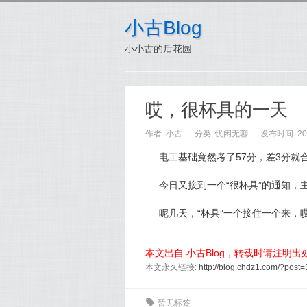
小古Blog
小小古的后花园
哎，很杯具的一天
作者:
小古
分类:
忧闲无聊
发布时间: 201
电工基础竟然考了57分，差3分就合
今日又接到一个“很杯具”的通知，主控
呢几天，“杯具”一个接住一个来，
本文出自 小古Blog，转载时请注明
本文永久链接:
http://blog.chdz1.com/?post=
0
暂无标签