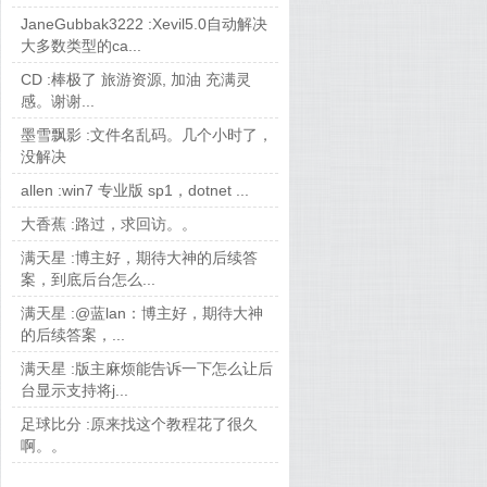
JaneGubbak3222 :
Xevil5.0自动解决
大多数类型的ca...
CD :
棒极了 旅游资源, 加油 充满灵
感。谢谢...
墨雪飘影 :
文件名乱码。几个小时了，
没解决
allen :
win7 专业版 sp1，dotnet ...
大香蕉 :
路过，求回访。。
满天星 :
博主好，期待大神的后续答
案，到底后台怎么...
满天星 :
@蓝lan：博主好，期待大神
的后续答案，...
满天星 :
版主麻烦能告诉一下怎么让后
台显示支持将j...
足球比分 :
原来找这个教程花了很久
啊。。