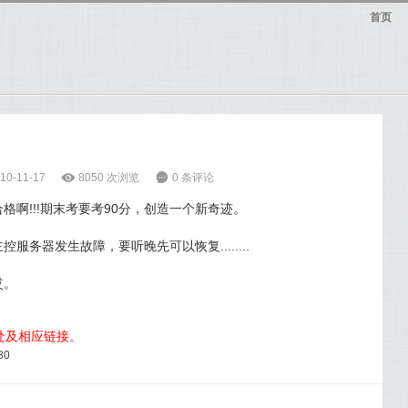
首页
0-11-17
ė
8050 次浏览
6
0 条评论
格啊!!!期末考要考90分，创造一个新奇迹。
服务器发生故障，要听晚先可以恢复........
哎。
出处及相应链接。
30