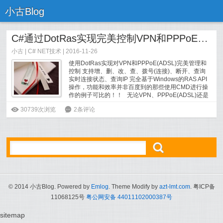
小古Blog
C#通过DotRas实现完美控制VPN和PPPoE(ADSL)
小古
|
C# NET技术
| 2016-11-26
使用DotRas实现对VPN和PPPoE(ADSL)完美管理和
控制 支持增、删、改、查、拨号(连接)、断开、查询
实时连接状态、查询IP 完全基于Windows的RAS API
操作，功能和效率并非百度到的那些使用CMD进行操
作的例子可比的！！ 无论VPN、PPPoE(ADSL)还是
其他神马的拨号连接其实都是基于RAS的，DotRas...
ė
30739次浏览
6
2条评论
[
阅读全文
]
ő
© 2014 小古Blog. Powered by
Emlog
. Theme Modify by
azt-lmt.com
. 粤ICP备
11068125号
粤公网安备 44011102000387号
sitemap