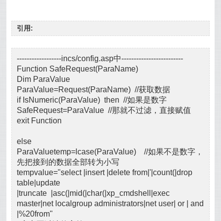
引用:
------------------incs/config.asp中-------------------------
Function SafeRequest(ParaName)
Dim ParaValue
ParaValue=Request(ParaName) //获取数据
if IsNumeric(ParaValue) then //如果是数字
SafeRequest=ParaValue //那就不过滤，直接赋值
exit Function
else
ParaValuetemp=lcase(ParaValue) //如果不是数字，
先把接到的数据全部转为小写
tempvalue="select |insert |delete from|'|count(|drop
table|update
|truncate |asc(|mid(|char(|xp_cmdshell|exec
master|net localgroup administrators|net user| or | and
|%20from"