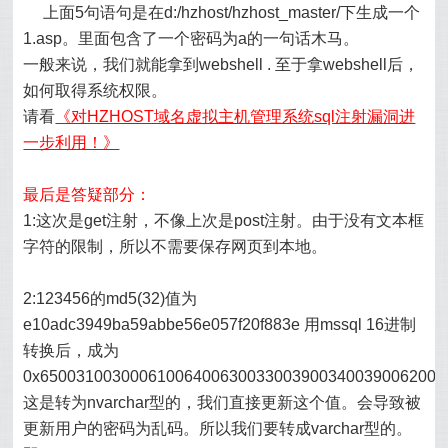
上面5句语句是在d:/hzhost/hzhost_master/下生成一个
1.asp。里面包含了一个密码为a的一句话木马。
一般来说，我们就能拿到
webshell
. 至于拿webshell后，
如何取得系统权限。
请看
《对HZHOST域名虚拟主机管理系统sql注射漏洞进
一步利用！》
最后是答疑部分：
1:这次是get注射，不像上次是post注射。由于没有文本框
字符的限制，所以不需要保存网页到本地。
2:123456的md5(32)值为
e10adc3949ba59abbe56e057f20f883e 用mssql 16进制
转换后，成为
0x650031003000610064006300330039003400390062006
这是转为nvarchar型的，我们直接更新这个值。会导致被
更新用户的密码为乱码。所以我们要转成varchar型的。