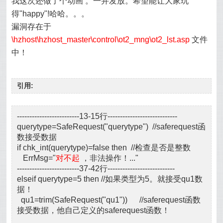
我这次还做了个
动画
。一并发放。希望能让大家玩
得"happy"!哈哈。。。
漏洞存在于
\hzhost\hzhost_master\control\ot2_mng\ot2_lst.asp
文件
中！
引用:
-------------------------13-15行----------------------------
querytype=SafeRequest("querytype") //saferequest函
数接受数据
if chk_int(querytype)=false then //检查是否是整数
ErrMsg="
对不起
，非法操作！..."
-------------------------37-42行---------------------------
elseif querytype=5 then //如果类型为5。就接受qu1数
据！
qu1=trim(SafeRequest("qu1")) //saferequest函数
接受数据，他自己定义的saferequest函数！