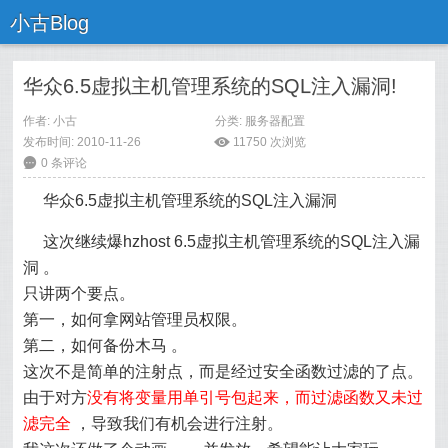
小古Blog
华众6.5虚拟主机管理系统的SQL注入漏洞!
作者:
小古
分类:
服务器配置
发布时间: 2010-11-26
ė
11750 次浏览
6
0 条评论
华众6.5虚拟主机管理系统的SQL注入漏洞
这次继续爆
hzhost
6.5虚拟主机管理系统的SQL注入
漏
洞
。
只讲两个要点。
第一，如何拿网站管理员权限。
第二，如何备份
木马
。
这次不是简单的注射点，而是经过安全函数过滤的了点。
由于对方
没有将变量用单引号包起来，而过滤函数又未过
滤完全
，导致我们有机会进行注射。