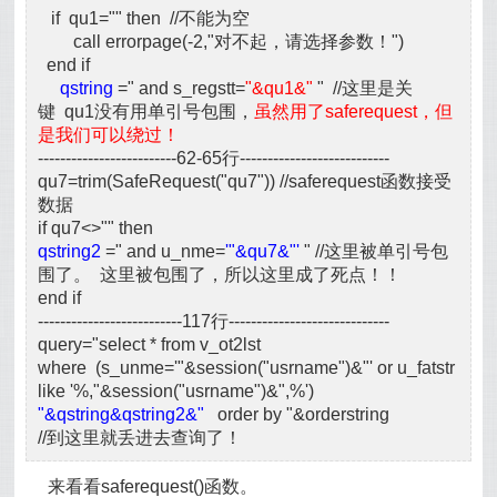
if qu1="" then //不能为空
call errorpage(-2,"对不起，请选择参数！")
end if
qstring
=" and s_regstt=
"&qu1&"
" //这里是关
键 qu1没有用单引号包围，
虽然用了saferequest，但
是我们可以绕过！
-------------------------62-65行---------------------------
qu7=trim(SafeRequest("qu7")) //saferequest函数接受
数据
if qu7<>"" then
qstring2
=" and u_nme=
'"&qu7&"'
" //这里被单引号包
围了。 这里被包围了，所以这里成了死点！！
end if
--------------------------117行-----------------------------
query="select * from v_ot2lst
where (s_unme='"&session("usrname")&"' or u_fatstr
like '%,"&session("usrname")&",%')
"&qstring&qstring2&"
order by "&orderstring
//到这里就丢进去查询了！
来看看saferequest()函数。