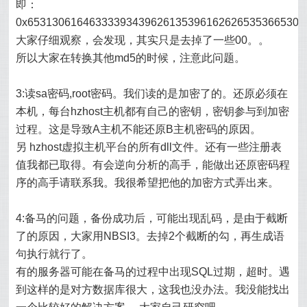
即：
0x653130616463333934396261353961626265353665303
大家仔细观察，会发现，其实只是去掉了一些00。。
所以大家在转换其他md5的时候，注意此问题。
3:读sa密码,root密码。我们读的是加密了的。还原必须在
本机，每台hzhost主机都有自己的密钥，密钥参与到加密
过程。这是导致A主机不能还原B主机密码的原因。
另 hzhost虚拟主机平台的所有dll文件。还有一些注册表
值我都已取得。有会逆向分析的高手，能做出还原密码程
序的高手请联系我。我很希望把他的加密方式弄出来。
4:备马的问题，备份成功后，可能出现乱码，是由于截断
了的原因，大家用NBSI3。去掉2个截断的勾，再生成语
句执行就行了。
有的服务器可能在备马的过程中出现SQL过期，超时。遇
到这样的是对方数据库很大，这我也没办法。我没能找出