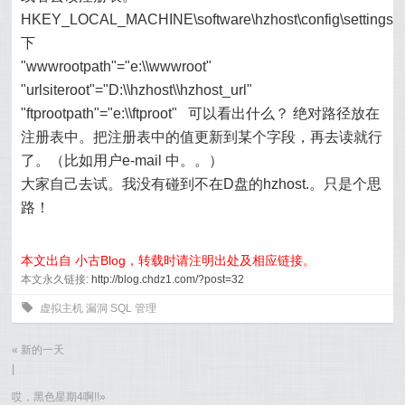
HKEY_LOCAL_MACHINE\software\hzhost\config\settings\
下
"wwwrootpath"="e:\\wwwroot"
"urlsiteroot"="D:\\hzhost\\hzhost_url"
"ftprootpath"="e:\\ftproot" 可以看出什么？ 绝对路径放在
注册表中。把注册表中的值更新到某个字段，再去读就行
了。（比如用户e-
mail
中。。）
大家自己去试。我没有碰到不在D盘的hzhost.。只是个思
路！
本文出自 小古Blog，转载时请注明出处及相应链接。
本文永久链接:
http://blog.chdz1.com/?post=32
0
虚拟主机
漏洞
SQL
管理
«
新的一天
|
哎，黑色星期4啊!!
»