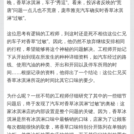
晚，香草冰淇淋，车子“秀逗”。看来，投诉者反映的“荒
唐”问题一点儿也不荒唐，庞帝雅克汽车确实时香草冰淇
淋“过敏”。
这位思考有逻辑的工程师，到这时还是死不相信这位仁兄
的车子对香草“过敏”。因此，他仍然不放弃继续安排相同
的行程，希望能够将这个神秘的问题解决。工程师开始记
下从开始到现在所发生的种种详细资料，如汽车经过的路
线、使用汽油的种类、开出和开回以及停车所用的时
间……根据记录的资料，他得出了一个结论：这位仁兄买
香草冰淇淋所花的时间比其它口味的要少。
为什么呢？一丝不苟的工程师仔细研究了其中的一些细节
问题后，终于发现了汽车对香草冰淇淋“过敏”的奥秘：这
家冰淇淋店的内部设置是整个问题的关键。因为，香草冰
淇淋是所有冰淇淋口味中最畅销的口味，店家为了让顾客
每次都能很快的取拿，将香草口味特别分开陈列在单独的