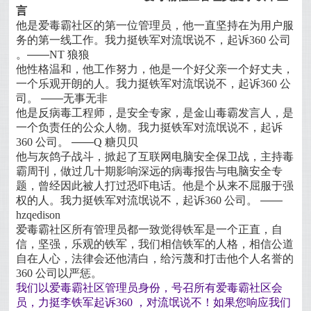
言
他是爱毒霸社区的第一位管理员，他一直坚持在为用户服
务的第一线工作。我力挺铁军对流氓说不，起诉
360
公司
。——
NT
狼狼
他性格温和，他工作努力，他是一个好父亲一个好丈夫，
一个乐观开朗的人。我力挺铁军对流氓说不，起诉
360
公
司。
——无事无非
他是反病毒工程师，是安全专家，是金山毒霸发言人，是
一个负责任的公众人物。我力挺铁军对流氓说不，起诉
360
公司。
——
Q
糖贝贝
他与灰鸽子战斗，掀起了互联网电脑安全保卫战，主持毒
霸周刊，做过几十期影响深远的病毒报告与电脑安全专
题，曾经因此被人打过恐吓电话。他是个从来不屈服于强
权的人。我力挺铁军对流氓说不，起诉
360
公司。
——
hzqedison
爱毒霸社区所有管理员都一致觉得铁军是一个正直，自
信，坚强，乐观的铁军，我们相信铁军的人格，相信公道
自在人心，法律会还他清白，给污蔑和打击他个人名誉的
360
公司以严惩。
我们以爱毒霸社区管理员身份，号召所有爱毒霸社区会
员，力挺李铁军起诉
360
，对流氓说不！如果您响应我们