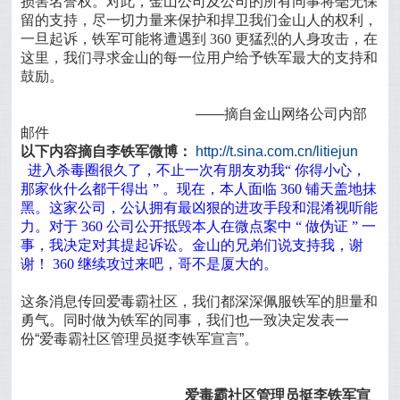
损害名誉权。对此，金山公司及公司的所有同事将毫无保
留的支持，尽一切力量来保护和捍卫我们金山人的权利，
一旦起诉，铁军可能将遭遇到
360
更猛烈的人身攻击，在
这里，我们寻求金山的每一位用户给予铁军最大的支持和
鼓励。
——摘自金山网络公司内部
邮件
以下内容摘自李铁军微博：
http://t.sina.com.cn/litiejun
进入杀毒圈很久了，不止一次有朋友劝我
“
你得小心，
那家伙什么都干得出
”
。现在，本人面临
360
铺天盖地抹
黑。这家公司，公认拥有最凶狠的进攻手段和混淆视听能
力。对于
360
公司公开抵毁本人在微点案中
“
做伪证
”
一
事，我决定对其提起诉讼。金山的兄弟们说支持我，谢
谢！
360
继续攻过来吧，哥不是厦大的。
这条消息传回爱毒霸社区，我们都深深佩服铁军的胆量和
勇气。同时做为铁军的同事，我们也一致决定发表一
份“爱毒霸社区管理员挺李铁军宣言”。
爱毒霸社区管理员挺李铁军宣