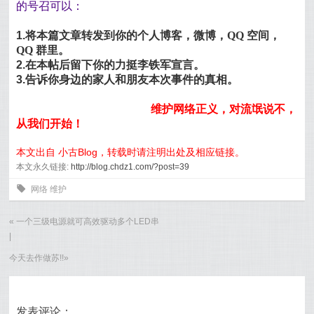
的号召可以：
1.将本篇文章转发到你的个人博客，微博，
QQ
空间，
QQ
群里。
2.在本帖后留下你的力挺李铁军宣言。
3.告诉你身边的家人和朋友本次事件的真相。
维护网络正义，对流氓说不，
从我们开始！
本文出自 小古Blog，转载时请注明出处及相应链接。
本文永久链接:
http://blog.chdz1.com/?post=39
0
网络
维护
«
一个三级电源就可高效驱动多个LED串
|
今天去作做苏!!
»
发表评论：