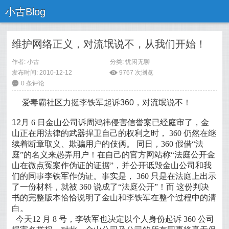
小古Blog
维护网络正义，对流氓说不，从我们开始！
作者:
小古
分类:
忧闲无聊
发布时间: 2010-12-12
ė
9767 次浏览
6
0 条评论
爱毒霸社区力挺李铁军起诉360，对流氓说不！
12
月
6
日金山公司诉周鸿祎侵害信誉案已经庭审了，金
山正在用法律的武器捍卫自己的权利之时，
360
仍然在继
续着断章取义、欺骗用户的伎俩。
同日，
360
假借“法
庭”的名义来愚弄用户！在自己的官方网站称“法庭公开金
山在微点冤案作伪证的证据”，并公开诋毁金山公司和我
们的同事李铁军作伪证。事实是，
360
只是在法庭上出示
了一份材料，就被
360
说成了“法庭公开”！而 这份判决
书的完整版本恰恰说明了金山和李铁军在整个过程中的清
白。
今天
12
月
8
号，李铁军也决定以个人身份起诉
360
公司