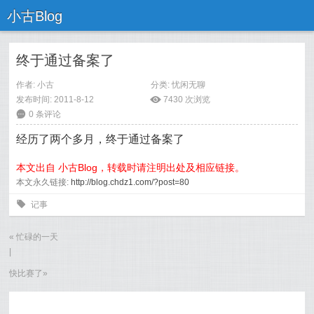
小古Blog
终于通过备案了
作者:
小古
分类:
忧闲无聊
发布时间: 2011-8-12
ė
7430 次浏览
6
0 条评论
经历了两个多月，终于通过备案了
本文出自 小古Blog，转载时请注明出处及相应链接。
本文永久链接:
http://blog.chdz1.com/?post=80
0
记事
«
忙碌的一天
|
快比赛了
»