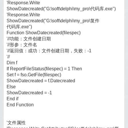
'Response.Write
ShowDatecreated("G:\soft\delphi\my_pro\代码库.exe")
'Response.Write
ShowDatecreated("G:\soft\delphi\my_pro\复件
代码库.exe")
Function ShowDatecreated(filespec)
'//功能：文件创建日期
'//形参：文件名
'//返回值：成功：文件创建日期，失败：-1
'//
Dim f
If ReportFileStatus(filespec) = 1 Then
Set f = fso.GetFile(filespec)
ShowDatecreated = f.Datecreated
Else
ShowDatecreated = -1
End if
End Function
'文件属性