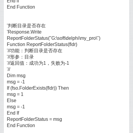
End if
End Function
'判断目录是否存在
'Response.Write
ReportFolderStatus("G:\soft\delphi\my_pro\")
Function ReportFolderStatus(fldr)
'//功能：判断目录是否存在
'//形参：目录
'//返回值：成功为1，失败为-1
'//
Dim msg
msg = -1
If (fso.FolderExists(fldr)) Then
msg = 1
Else
msg = -1
End If
ReportFolderStatus = msg
End Function