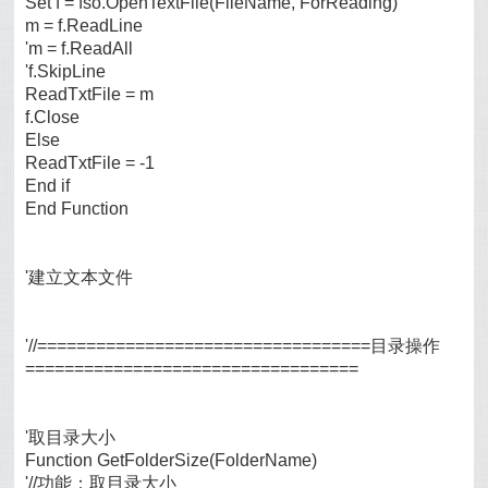
Set f = fso.OpenTextFile(FileName, ForReading)
m = f.ReadLine
'm = f.ReadAll
'f.SkipLine
ReadTxtFile = m
f.Close
Else
ReadTxtFile = -1
End if
End Function
'建立文本文件
'//==================================目录操作
==================================
'取目录大小
Function GetFolderSize(FolderName)
'//功能：取目录大小