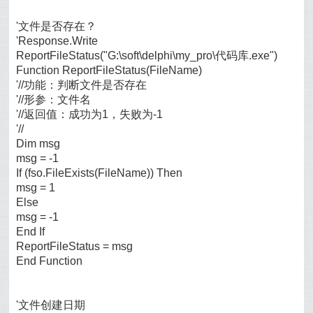
'文件是否存在？
'Response.Write
ReportFileStatus("G:\soft\delphi\my_pro\代码库.exe")
Function ReportFileStatus(FileName)
'//功能：判断文件是否存在
'//形参：文件名
'//返回值：成功为1，失败为-1
'//
Dim msg
msg = -1
If (fso.FileExists(FileName)) Then
msg = 1
Else
msg = -1
End If
ReportFileStatus = msg
End Function
'文件创建日期