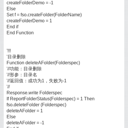
createFolderDemo = -1
Else
Set f = fso.createFolder(FolderName)
createFolderDemo = 1
End if
End Function
'!!!
'目录删除
Function deleteAFolder(Folderspec)
'//功能：目录删除
'//形参：目录名
'//返回值：成功为1，失败为-1
'//
Response.write Folderspec
If ReportFolderStatus(Folderspec) = 1 Then
fso.deleteFolder (Folderspec)
deleteAFolder = 1
Else
deleteAFolder = -1