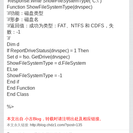
'Response.Write ShowFileSystemType("C:\")
Function ShowFileSystemType(drvspec)
'//功能：磁盘类型
'//形参：磁盘名
'//返回值：成功为类型：FAT、NTFS 和 CDFS，失
败：-1
'//
Dim d
If ReportDriveStatus(drvspec) = 1 Then
Set d = fso. GetDrive(drvspec)
ShowFileSystemType = d.FileSystem
ELse
ShowFileSystemType = -1
End if
End Function
End Class
%>
本文出自 小古Blog，转载时请注明出处及相应链接。
本文永久链接:
http://blog.chdz1.com/?post=135