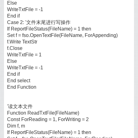
Else
WriteTxtFile = -1
End if
Case 2: '文件末尾进行写操作
If ReportFileStatus(FileName) = 1 then
Set f = fso.OpenTextFile(FileName, ForAppending)
f.Write TextStr
f.Close
WriteTxtFile = 1
Else
WriteTxtFile = -1
End if
End select
End Function
'读文本文件
Function ReadTxtFile(FileName)
Const ForReading = 1, ForWriting = 2
Dim f, m
If ReportFileStatus(FileName) = 1 then