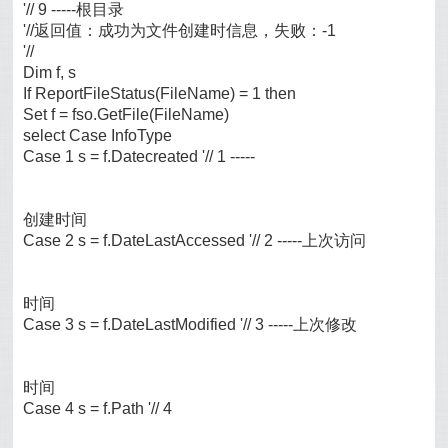
'// 9 -----根目录
'//返回值：成功为文件创建时信息，失败：-1
'//
Dim f, s
If ReportFileStatus(FileName) = 1 then
Set f = fso.GetFile(FileName)
select Case InfoType
Case 1 s = f.Datecreated '// 1 -----
创建时间
Case 2 s = f.DateLastAccessed '// 2 -----上次访问
时间
Case 3 s = f.DateLastModified '// 3 -----上次修改
时间
Case 4 s = f.Path '// 4