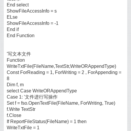
End select
ShowFileAccessInfo = s
ELse
ShowFileAccessInfo = -1
End if
End Function
'写文本文件
Function
WriteTxtFile(FileName,TextStr,WriteORAppendType)
Const ForReading = 1, ForWriting = 2 , ForAppending =
8
Dim f, m
select Case WriteORAppendType
Case 1: '文件进行写操作
Set f = fso.OpenTextFile(FileName, ForWriting, True)
f.Write TextStr
f.Close
If ReportFileStatus(FileName) = 1 then
WriteTxtFile = 1