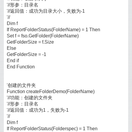
'//形参：目录名
'//返回值：成功为目录大小，失败为-1
'//
Dim f
If ReportFolderStatus(FolderName) = 1 Then
Set f = fso.GetFolder(FolderName)
GetFolderSize = f.Size
Else
GetFolderSize = -1
End if
End Function
'创建的文件夹
Function createFolderDemo(FolderName)
'//功能：创建的文件夹
'//形参：目录名
'//返回值：成功为1，失败为-1
'//
Dim f
If ReportFolderStatus(Folderspec) = 1 Then