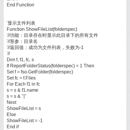
End Function
'显示文件列表
Function ShowFileList(folderspec)
'//功能：目录存在时显示此目录下的所有文件
'//形参：目录名
'//返回值：成功为文件列表，失败为-1
'//
Dim f, f1, fc, s
If ReportFolderStatus(folderspec) = 1 Then
Set f = fso.GetFolder(folderspec)
Set fc = f.Files
For Each f1 in fc
s = s & f1.name
s = s & "|"
Next
ShowFileList = s
Else
ShowFileList = -1
End if