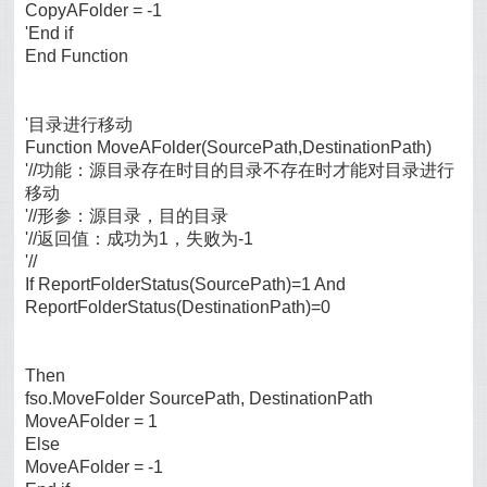
CopyAFolder = -1
'End if
End Function
'目录进行移动
Function MoveAFolder(SourcePath,DestinationPath)
'//功能：源目录存在时目的目录不存在时才能对目录进行
移动
'//形参：源目录，目的目录
'//返回值：成功为1，失败为-1
'//
If ReportFolderStatus(SourcePath)=1 And
ReportFolderStatus(DestinationPath)=0
Then
fso.MoveFolder SourcePath, DestinationPath
MoveAFolder = 1
Else
MoveAFolder = -1