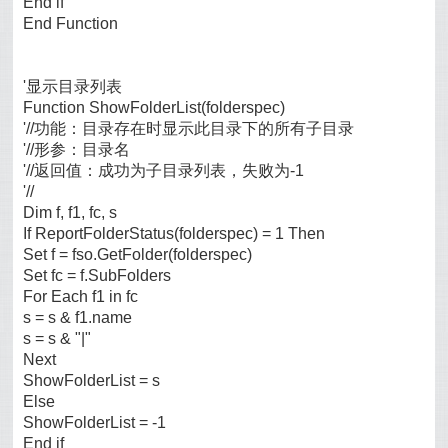
End if
End Function
'显示目录列表
Function ShowFolderList(folderspec)
'//功能：目录存在时显示此目录下的所有子目录
'//形参：目录名
'//返回值：成功为子目录列表，失败为-1
'//
Dim f, f1, fc, s
If ReportFolderStatus(folderspec) = 1 Then
Set f = fso.GetFolder(folderspec)
Set fc = f.SubFolders
For Each f1 in fc
s = s & f1.name
s = s & "|"
Next
ShowFolderList = s
Else
ShowFolderList = -1
End if