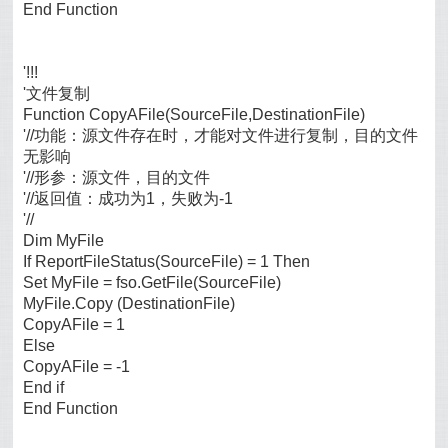
End Function
'!!!
'文件复制
Function CopyAFile(SourceFile,DestinationFile)
'//功能：源文件存在时，才能对文件进行复制，目的文件
无影响
'//形参：源文件，目的文件
'//返回值：成功为1，失败为-1
'//
Dim MyFile
If ReportFileStatus(SourceFile) = 1 Then
Set MyFile = fso.GetFile(SourceFile)
MyFile.Copy (DestinationFile)
CopyAFile = 1
Else
CopyAFile = -1
End if
End Function