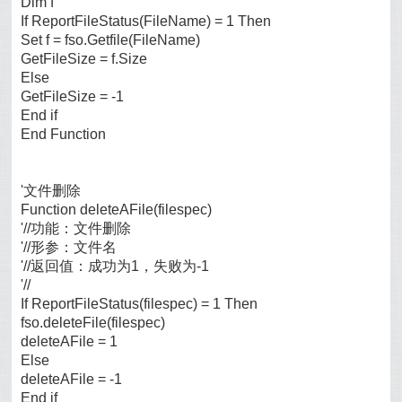
Dim f
If ReportFileStatus(FileName) = 1 Then
Set f = fso.Getfile(FileName)
GetFileSize = f.Size
Else
GetFileSize = -1
End if
End Function
'文件删除
Function deleteAFile(filespec)
'//功能：文件删除
'//形参：文件名
'//返回值：成功为1，失败为-1
'//
If ReportFileStatus(filespec) = 1 Then
fso.deleteFile(filespec)
deleteAFile = 1
Else
deleteAFile = -1
End if