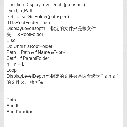
Function DisplayLevelDepth(pathspec)
Dim f, n ,Path
Set f = fso.GetFolder(pathspec)
If f.IsRootFolder Then
DisplayLevelDepth ="指定的文件夹是根文件
夹。"&RootFolder
Else
Do Until f.IsRootFolder
Path = Path & f.Name &"<br>"
Set f = f.ParentFolder
n = n + 1
Loop
DisplayLevelDepth ="指定的文件夹是嵌套级为 " & n & "
的文件夹。<br>"&
Path
End If
End Function