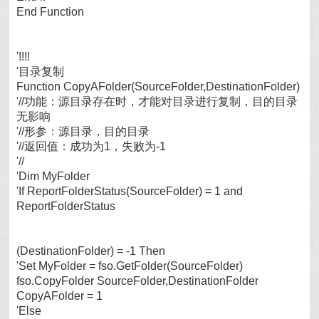
End Function
'!!!!
'目录复制
Function CopyAFolder(SourceFolder,DestinationFolder)
'//功能：源目录存在时，才能对目录进行复制，目的目录
无影响
'//形参：源目录，目的目录
'//返回值：成功为1，失败为-1
'//
'Dim MyFolder
'If ReportFolderStatus(SourceFolder) = 1 and
ReportFolderStatus
(DestinationFolder) = -1 Then
'Set MyFolder = fso.GetFolder(SourceFolder)
fso.CopyFolder SourceFolder,DestinationFolder
CopyAFolder = 1
'Else