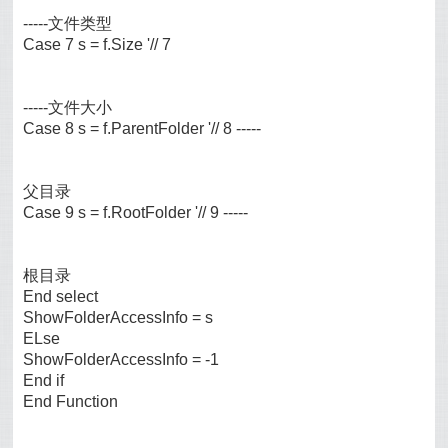
-----文件类型
Case 7 s = f.Size '// 7
-----文件大小
Case 8 s = f.ParentFolder '// 8 -----
父目录
Case 9 s = f.RootFolder '// 9 -----
根目录
End select
ShowFolderAccessInfo = s
ELse
ShowFolderAccessInfo = -1
End if
End Function