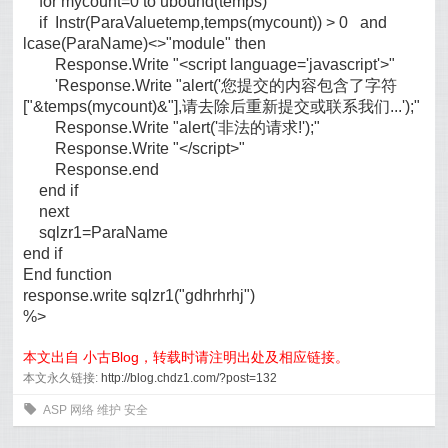
for mycount=0 to ubound(temps)
if Instr(ParaValuetemp,temps(mycount)) > 0 and
lcase(ParaName)<>"module" then
Response.Write "<script language='javascript'>"
'Response.Write "alert('您提交的内容包含了字符
["&temps(mycount)&"],请去除后重新提交或联系我们...');"
Response.Write "alert('非法的请求!');"
Response.Write "</script>"
Response.end
end if
next
sqlzr1=ParaName
end if
End function
response.write sqlzr1("gdhrhrhj")
%>
本文出自 小古Blog，转载时请注明出处及相应链接。
本文永久链接:
http://blog.chdz1.com/?post=132
0
ASP
网络
维护
安全