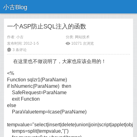
小古Blog
一个ASP防止SQL注入的函数
作者:
小古
分类:
网站技术
发布时间: 2012-1-5
ė
10271 次浏览
6
3 条评论
在这里也不做说明了，大家也应该会用的！
<%
Function sqlzr1(ParaName)
if IsNumeric(ParaName) then
SafeRequest=ParaName
exit Function
else
ParaValuetemp=lcase(ParaName)
tempvalue="select|insert|delete|union|join|script|applet|obj
temps=split(tempvalue,"|")