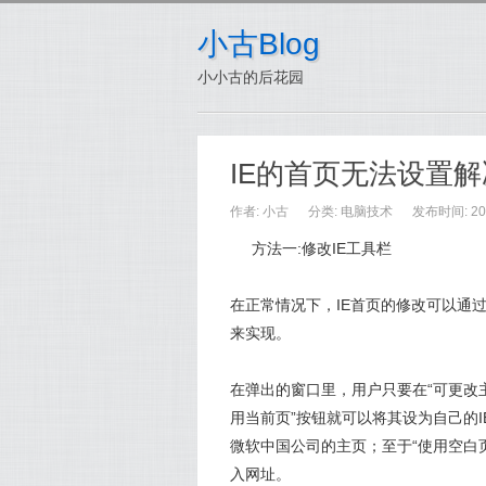
小古Blog
小小古的后花园
IE的首页无法设置
作者:
小古
分类:
电脑技术
发布时间: 201
方法一:修改IE工具栏
在正常情况下，IE首页的修改可以通过IE工
来实现。
在弹出的窗口里，用户只要在“可更改
用当前页”按钮就可以将其设为自己的I
微软中国公司的主页；至于“使用空白页”
入网址。