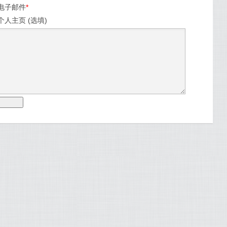
电子邮件
*
个人主页 (选填)