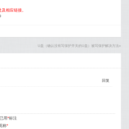
出处及相应链接。
9
U盘（确认没有写保护开关的U盘）被写保护解决方法
»
回复
已用
*
标注
昵称
*