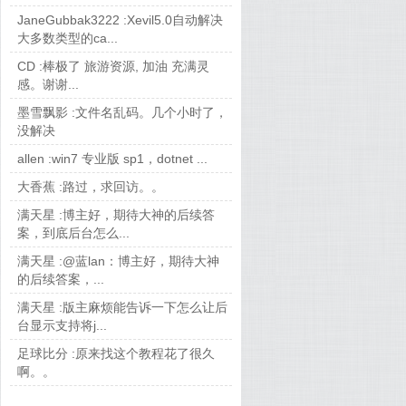
JaneGubbak3222 :
Xevil5.0自动解决
大多数类型的ca...
CD :
棒极了 旅游资源, 加油 充满灵
感。谢谢...
墨雪飘影 :
文件名乱码。几个小时了，
没解决
allen :
win7 专业版 sp1，dotnet ...
大香蕉 :
路过，求回访。。
满天星 :
博主好，期待大神的后续答
案，到底后台怎么...
满天星 :
@蓝lan：博主好，期待大神
的后续答案，...
满天星 :
版主麻烦能告诉一下怎么让后
台显示支持将j...
足球比分 :
原来找这个教程花了很久
啊。。